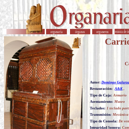
Carri
C
Autor:
Domingo Galarz
Restauración:
A&K
,
Tipo de Caja:
Armario
Asentamiento:
Museo
Teclados:
1 teclado par
Transmisión:
Mecánica
Tipo de Consola:
De ve
Integridad Sonora:
Com